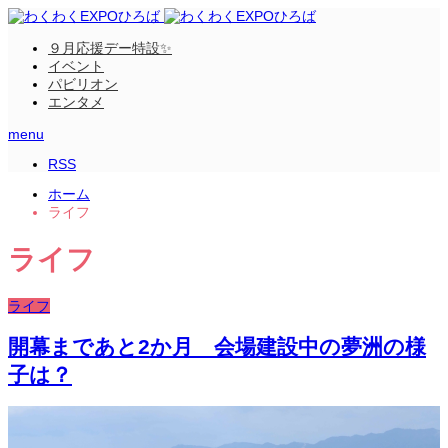
９月応援デー特設✨
イベント
パビリオン
エンタメ
menu
RSS
ホーム
ライフ
ライフ
ライフ
開幕まであと2か月 会場建設中の夢洲の様
子は？