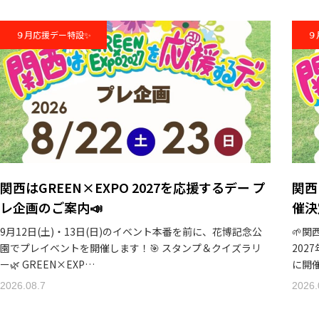
PART２開催決定！
９月応援デー特設✨
９
関西はGREEN×EXPO 2027を応援するデー プ
関西
レ企画のご案内📣
催決
9月12日(土)・13日(日)のイベント本番を前に、花博記念公
🌱関
園でプレイベントを開催します！🎯 スタンプ＆クイズラリ
202
ー🌿 GREEN×EXP…
に開
2026.08.7
2026.