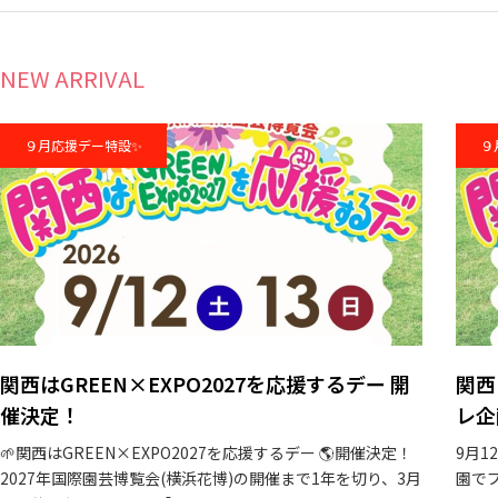
NEW ARRIVAL
９月応援デー特設✨
９
関西はGREEN×EXPO2027を応援するデー 開
関西
催決定！
レ企
🌱関西はGREEN×EXPO2027を応援するデー 🌎開催決定！
9月1
2027年国際園芸博覧会(横浜花博)の開催まで1年を切り、3月
園で