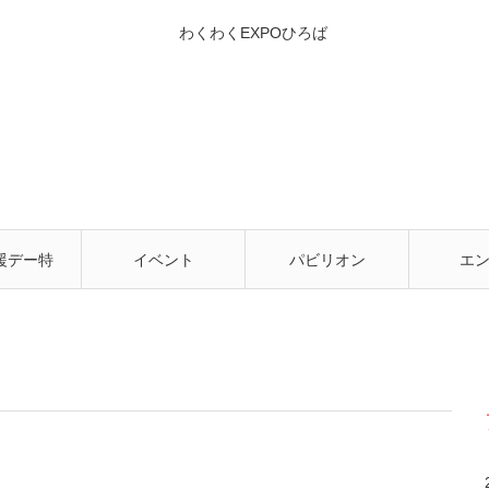
援デー特
イベント
パビリオン
エ
✨