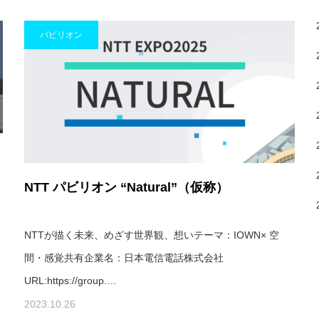
パビリオン
NTT パビリオン “Natural”（仮称）
く
NTTが描く未来、めざす世界観、想いテーマ：IOWN× 空
間・感覚共有企業名：日本電信電話株式会社
URL:https://group.…
2023.10.26