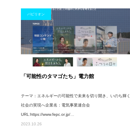
パビリオン
「可能性のタマゴたち」電力館
テーマ：エネルギーの可能性で未来を切り開き、いのち輝
社会の実現へ企業名：電気事業連合会
URL:https://www.fepc.or.jp/…
2023.10.26