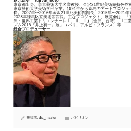
秋元雄史 Yuji Akimoto
東京都出身。東京藝術大学名誉教授、金沢21世紀美術館特任館
東京藝術大学美術学部卒業。1991年から直島のアートプロジェク
長。2007年〜2016年金沢21世紀美術館館長。2015年〜202
2023年練馬区立美術館館長。主なプロジェクト、展覧会は、
沢・世界工芸トリエンナーレⅠ、Ⅱ、Ⅲ｣（金沢、台湾）、｢工
ズム2018『井上有一』展」（パリ、アルビ・フランス）等
総合プロデューサー
投稿者:
djc_master
パビリオン