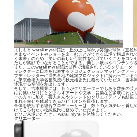
よしもと waraii myraii館は、丘の上に浮かぶ笑顔の球体
ざまなイベントやショーを楽しむことができる広場で構成されて
く未来」のため、笑いの新しい可能性を拡げていくことをコン
たちが笑顔でつながることができる、楽しい展示やコンテンツ
また、このwaraii myraii館は世界で活躍されているクリ
ィレクターに日本を代表するプロジェクションマッピングアー
ブディレクターに世界各地の建築プロジェクトに携わっている
に東京藝術大学名誉教授の秋元雄史氏に務めていただき、吉本
体現する空間を創出します。
そして、吉本興業には、各々がクリエーターでもある数多の芸
はお笑いだけにとどまらずアートや文学、音楽など多岐にわたります。w
ーの方々に加え、芸人さんやタレントのクリエイティブも結集
まれる幸せを体感できるパビリオンを目指します。
全体を統括する総合プロデューサーは、数々の人気テレビ番組
けてこられた小松純也氏に務めていただきます。
ぜひご来場いただき、 waraii myraiiを体験してください。
クリエーター