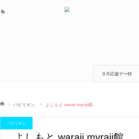
９月応援デー特
設✨
ホーム
パビリオン
よしもと waraii myraii館
パビリオン
よしもと waraii myraii館