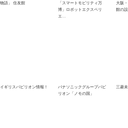
物語」 住友館
「スマートモビリティ万
大阪・
博」ロボットエクスペリ
館の設
エ…
イギリスパビリオン情報！
パナソニックグループパビ
三菱未
リオン「ノモの国」